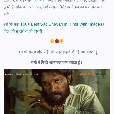
ढालकर सामने रखती है। यही वजह है कि ज्यादातर लोग एटीट्यूड शायरी
ढूंढते हैं ताकि वे अपने मजबूत और आत्मनिर्भर व्यक्तित्व का प्रदर्शन कर
सकें।
इसे भी पढ़े:
100+ Best Sad Shayari in Hindi With Images |
दिल को छू लेने वाली शायरी
–
–
गलत को गलत और सही को सही कहने की हिम्मत रखता हूं,
तभी मैं रिश्ते आजकल कम रखता हूं।