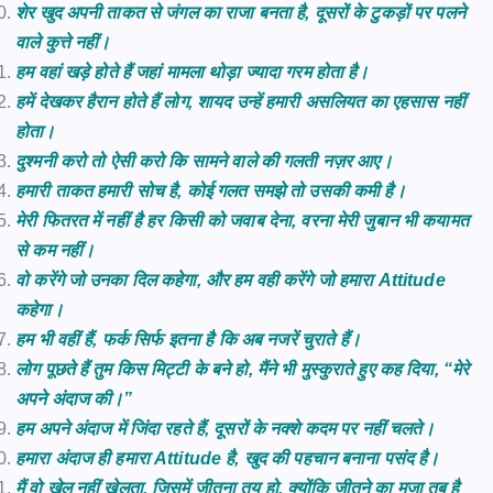
शेर खुद अपनी ताकत से जंगल का राजा बनता है, दूसरों के टुकड़ों पर पलने
वाले कुत्ते नहीं।
हम
वहां
खड़े
होते
हैं
जहां
मामला
थोड़ा
ज्यादा
गरम
होता
है।
हमें देखकर हैरान होते हैं लोग, शायद उन्हें हमारी असलियत का एहसास नहीं
होता।
दुश्मनी
करो
तो
ऐसी
करो
कि
सामने
वाले
की
गलती
नज़र
आए।
हमारी ताकत हमारी सोच है, कोई गलत समझे तो उसकी कमी है।
मेरी फितरत में नहीं है हर किसी को जवाब देना, वरना मेरी जुबान भी कयामत
से कम नहीं।
वो करेंगे जो उनका दिल कहेगा, और हम वही करेंगे जो हमारा Attitude
कहेगा।
हम
भी
वहीं
हैं
,
फर्क
सिर्फ
इतना
है
कि
अब
नजरें
चुराते
हैं।
लोग पूछते हैं तुम किस मिट्टी के बने हो, मैंने भी मुस्कुराते हुए कह दिया, “मेरे
अपने अंदाज की।”
हम अपने अंदाज में जिंदा रहते हैं, दूसरों के नक्शे कदम पर नहीं चलते।
हमारा अंदाज ही हमारा Attitude है, खुद की पहचान बनाना पसंद है।
मैं वो खेल नहीं खेलता, जिसमें जीतना तय हो, क्योंकि जीतने का मजा तब है