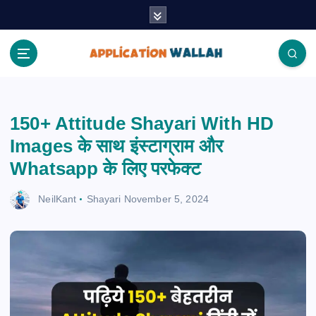
S
k
i
p
t
Application Wallah
o
c
150+ Attitude Shayari With HD
o
n
Images के साथ इंस्टाग्राम और
t
Whatsapp के लिए परफेक्ट
e
n
NeilKant
Shayari
November 5, 2024
t