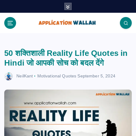
S
k
i
p
t
Application Wallah
o
c
50 शक्तिशाली Reality Life Quotes in
o
n
Hindi जो आपकी सोच को बदल देंगे
t
e
NeilKant
Motivational Quotes
September 5, 2024
n
t