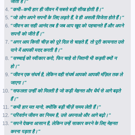
जाता
है।
“
“
कभी
–
कभी
हार
ही
जीवन
में
सबसे
बड़ी
सीख
होती
है।
“
“
जो
लोग
अपने
सपनों
के
लिए
लड़ते
हैं
,
वे
ही
असली
विजेता
होते
हैं।
“
“
जीवन
का
सही
आनंद
तब
है
जब
आप
खुद
को
पहचानते
हैं
और
अपने
सपनों
को
जीते
हैं।
“
“
अगर
आप
किसी
चीज़
को
पूरे
दिल
से
चाहते
हैं
,
तो
पूरी
कायनात
उसे
पाने
में
आपकी
मदद
करती
है।
“
“
सच्चाई
को
स्वीकार
करो
,
फिर
चाहे
वो
जितनी
भी
कड़वी
क्यों
न
हो।
“
“
जीवन
एक
संघर्ष
है
,
लेकिन
वही
संघर्ष
आपको
आपकी
मंज़िल
तक
ले
जाएगा।
“
“
सफलता
उन्हीं
को
मिलती
है
जो
कड़ी
मेहनत
और
धैर्य
से
आगे
बढ़ते
हैं।
“
“
कभी
हार
मत
मानो
,
क्योंकि
बड़ी
चीज़ें
समय
लेती
हैं।
“
“
परिवर्तन
जीवन
का
नियम
है
,
उसे
अपनाओ
और
आगे
बढ़ो।
“
“
सपने
देखना
आसान
है
,
लेकिन
उन्हें
साकार
करने
के
लिए
मेहनत
करना
पड़ता
है।
“