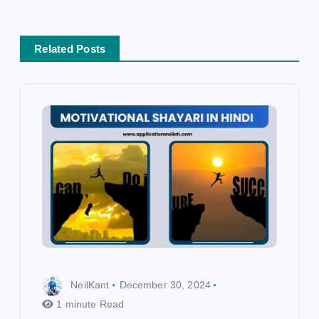
t
i
o
Related Posts
n
NeilKant
December 30, 2024
1 minute Read