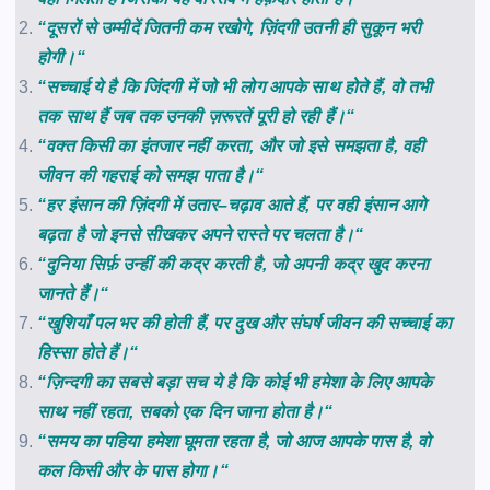
“
दूसरों
से
उम्मीदें
जितनी
कम
रखोगे
,
ज़िंदगी
उतनी
ही
सुकून
भरी
होगी।
“
“
सच्चाई
ये
है
कि
जिंदगी
में
जो
भी
लोग
आपके
साथ
होते
हैं
,
वो
तभी
तक
साथ
हैं
जब
तक
उनकी
ज़रूरतें
पूरी
हो
रही
हैं।
“
“
वक्त
किसी
का
इंतजार
नहीं
करता
,
और
जो
इसे
समझता
है
,
वही
जीवन
की
गहराई
को
समझ
पाता
है।
“
“
हर
इंसान
की
ज़िंदगी
में
उतार
–
चढ़ाव
आते
हैं
,
पर
वही
इंसान
आगे
बढ़ता
है
जो
इनसे
सीखकर
अपने
रास्ते
पर
चलता
है।
“
“
दुनिया
सिर्फ़
उन्हीं
की
कद्र
करती
है
,
जो
अपनी
कद्र
खुद
करना
जानते
हैं।
“
“
खुशियाँ
पल
भर
की
होती
हैं
,
पर
दुख
और
संघर्ष
जीवन
की
सच्चाई
का
हिस्सा
होते
हैं।
“
“
ज़िन्दगी
का
सबसे
बड़ा
सच
ये
है
कि
कोई
भी
हमेशा
के
लिए
आपके
साथ
नहीं
रहता
,
सबको
एक
दिन
जाना
होता
है।
“
“
समय
का
पहिया
हमेशा
घूमता
रहता
है
,
जो
आज
आपके
पास
है
,
वो
कल
किसी
और
के
पास
होगा।
“