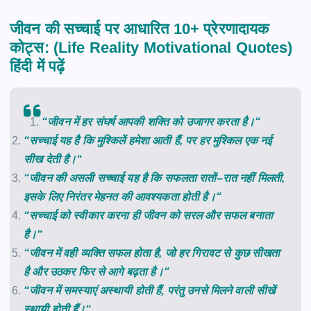
जीवन की सच्चाई पर आधारित 10+ प्रेरणादायक
कोट्स: (Life Reality Motivational Quotes)
हिंदी में पढ़ें
“
जीवन
में
हर
संघर्ष
आपकी
शक्ति
को
उजागर
करता
है।
“
“
सच्चाई
यह
है
कि
मुश्किलें
हमेशा
आती
हैं
,
पर
हर
मुश्किल
एक
नई
सीख
देती
है।
“
“
जीवन
की
असली
सच्चाई
यह
है
कि
सफलता
रातों
–
रात
नहीं
मिलती
,
इसके
लिए
निरंतर
मेहनत
की
आवश्यकता
होती
है।
“
“
सच्चाई
को
स्वीकार
करना
ही
जीवन
को
सरल
और
सफल
बनाता
है।
“
“
जीवन
में
वही
व्यक्ति
सफल
होता
है
,
जो
हर
गिरावट
से
कुछ
सीखता
है
और
उठकर
फिर
से
आगे
बढ़ता
है।
“
“
जीवन
में
समस्याएं
अस्थायी
होती
हैं
,
परंतु
उनसे
मिलने
वाली
सीखें
स्थायी
होती
हैं।
“