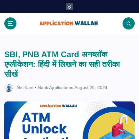
S
k
i
p
t
Application Wallah
o
c
SBI, PNB ATM Card अनब्लॉक
o
n
एप्लीकेशन: हिंदी में लिखने का सही तरीका
t
सीखें
e
n
NeilKant
Bank Applications
August 20, 2024
t