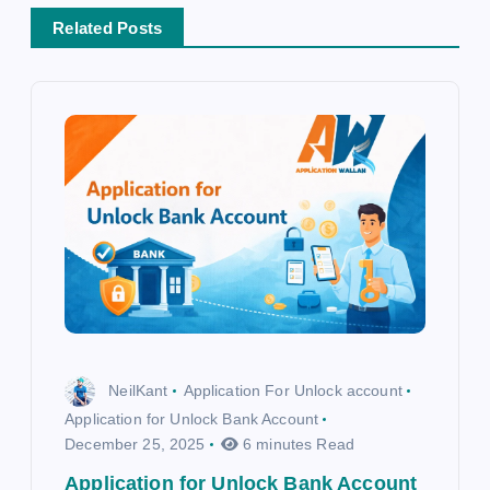
t
Related Posts
i
o
n
NeilKant
Application For Unlock account
Application for Unlock Bank Account
December 25, 2025
6 minutes Read
Application for Unlock Bank Account