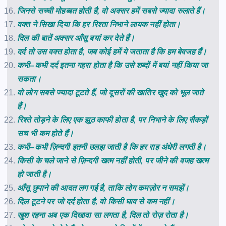
जिनसे
सच्ची
मोहब्बत
होती
है
,
वो
अक्सर
हमें
सबसे
ज्यादा
रुलाते
हैं।
वक्त
ने
सिखा
दिया
कि
हर
रिश्ता
निभाने
लायक
नहीं
होता।
दिल
की
बातें
अक्सर
आँसू
बयां
कर
देते
हैं।
दर्द
तो
उस
वक्त
होता
है
,
जब
कोई
हमें
ये
जताता
है
कि
हम
बेवजह
हैं।
कभी
–
कभी
दर्द
इतना
गहरा
होता
है
कि
उसे
शब्दों
में
बयां
नहीं
किया
जा
सकता।
वो
लोग
सबसे
ज्यादा
टूटते
हैं
,
जो
दूसरों
की
खातिर
खुद
को
भूल
जाते
हैं।
रिश्ते
तोड़ने
के
लिए
एक
झूठ
काफी
होता
है
,
पर
निभाने
के
लिए
सैकड़ों
सच
भी
कम
होते
हैं।
कभी
–
कभी
ज़िन्दगी
इतनी
उलझ
जाती
है
कि
हर
राह
अंधेरी
लगती
है।
किसी
के
चले
जाने
से
ज़िन्दगी
खत्म
नहीं
होती
,
पर
जीने
की
वजह
खत्म
हो
जाती
है।
आँसू
छुपाने
की
आदत
लग
गई
है
,
ताकि
लोग
कमज़ोर
न
समझें।
दिल
टूटने
पर
जो
दर्द
होता
है
,
वो
किसी
घाव
से
कम
नहीं।
खुश
रहना
अब
एक
दिखावा
सा
लगता
है
,
दिल
तो
रोज़
रोता
है।