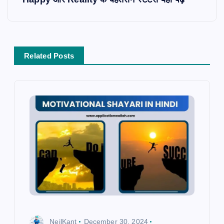
i
g
a
t
i
Related Posts
o
n
NeilKant
December 30, 2024