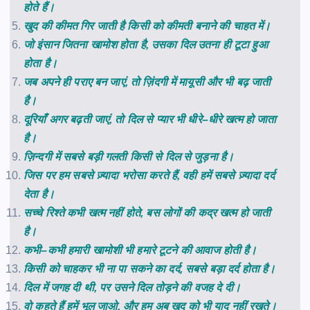
होते
हैं।
खुद की कीमत गिर जाती है किसी को कीमती बनाने की चाहत में।
जो
इंसान
जितना
खामोश
होता
है
,
उसका
दिल
उतना
ही
टूटा
हुआ
होता
है।
जब
अपने
ही
पराए
बन
जाएं
,
तो
ज़िंदगी
में
मायूसी
और
भी
बढ़
जाती
है।
दूरियाँ
अगर
बढ़ती
जाएं
,
तो
दिल
से
प्यार
भी
धीरे
–
धीरे
खत्म
हो
जाता
है।
ज़िन्दगी
में
सबसे
बड़ी
गलती
किसी
से
दिल
से
जुड़ना
है।
जिस
पर
हम
सबसे
ज़्यादा
भरोसा
करते
हैं
,
वही
हमें
सबसे
ज़्यादा
दर्द
देता
है।
सच्चे
रिश्ते
कभी
खत्म
नहीं
होते
,
बस
लोगों
की
कद्र
खत्म
हो
जाती
है।
कभी
–
कभी
हमारी
खामोशी
भी
हमारे
टूटने
की
आवाज
होती
है।
किसी
को
चाहकर
भी
ना
पा
सकने
का
दर्द
,
सबसे
बड़ा
दर्द
होता
है।
दिल
में
जगह
दी
थी
,
पर
उसने
दिल
तोड़ने
की
वजह
दे
दी।
वो
कहते
हैं
हमें
भूल
जाओ
,
और
हम
अब
खुद
को
भी
याद
नहीं
रखते।