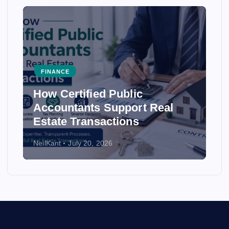
FINANCE
blic
How Accounting Firms
port Real
Ensure Accuracy in Fin
ons
Statements
NeilKant
July 20, 2026