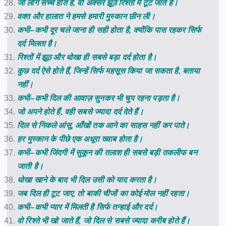
जो
लोग
सच्चे
होते
हैं
,
वो
अक्सर
झूठे
रिश्तों
में
टूट
जाते
हैं।
वक्त
और
हालात
ने
हमसे
हमारी
मुस्कान
छीन
ली।
कभी
–
कभी
दूर
चले
जाना
ही
सही
होता
है
,
क्योंकि
पास
रहकर
सिर्फ
दर्द
मिलता
है।
रिश्तों
में
झूठ
और
धोखा
ही
सबसे
बड़ा
दर्द
होता
है।
कुछ
दर्द
ऐसे
होते
हैं
,
जिन्हें
सिर्फ
महसूस
किया
जा
सकता
है
,
बताया
नहीं।
कभी
–
कभी
दिल
की
आवाज़
सुनकर
भी
चुप
रहना
पड़ता
है।
जो
अपने
होते
हैं
,
वही
सबसे
ज्यादा
दर्द
देते
हैं।
दिल
से
निकले
आंसू
,
आँखों
तक
आने
का
साहस
नहीं
कर
पाते।
हर
मुस्कान
के
पीछे
एक
अधूरा
ख्वाब
होता
है।
कभी
–
कभी
जिंदगी
में
सुकून
की
तलाश
ही
सबसे
बड़ी
तकलीफ
बन
जाती
है।
धोखा
खाने
के
बाद
भी
दिल
उसी
को
याद
करता
है।
जब
दिल
ही
टूट
जाए
,
तो
बाकी
चीजों
का
कोई
मोल
नहीं
रहता।
कभी
–
कभी
प्यार
में
मिलती
है
सिर्फ
तन्हाई
और
दर्द।
वो
रिश्ते
भी
खो
जाते
हैं
,
जो
दिल
से
सबसे
ज्यादा
करीब
होते
हैं।