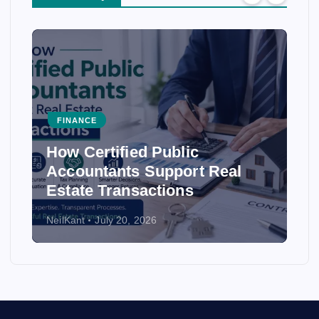
FINANCE
Public
How Accounting Fir
upport Real
Ensure Accuracy in F
tions
Statements
6
NeilKant
July 20, 2026