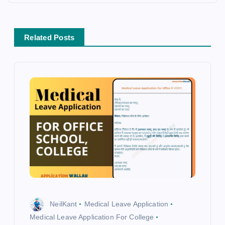
g
a
t
Related Posts
i
o
n
NeilKant
Medical Leave Application
Medical Leave Application For College