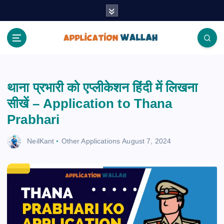
S
k
i
p
t
Application Wallah
o
c
थाना प्रभारी को एप्लीकेशन हिंदी में लिखना
o
n
सीखें – Application to Thana
t
Prabhari
e
n
NeilKant
Other Applications
August 7, 2024
t