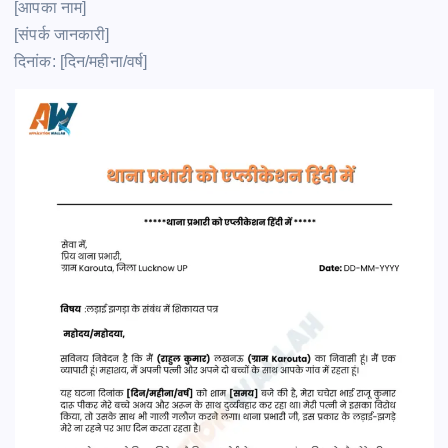
[आपका नाम]
[संपर्क जानकारी]
दिनांक: [दिन/महीना/वर्ष]